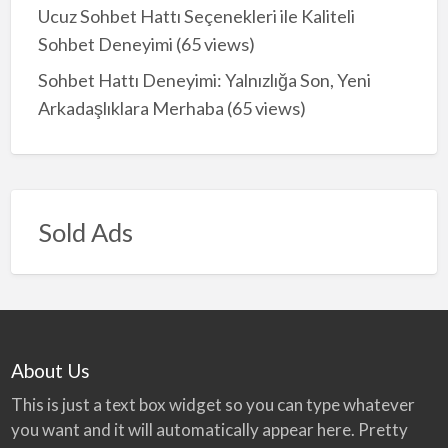
Ucuz Sohbet Hattı Seçenekleri ile Kaliteli
Sohbet Deneyimi
(65 views)
Sohbet Hattı Deneyimi: Yalnızlığa Son, Yeni
Arkadaşlıklara Merhaba
(65 views)
Sold Ads
About Us
This is just a text box widget so you can type whatever
you want and it will automatically appear here. Pretty