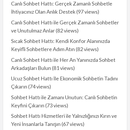
Canlı Sohbet Hattı: Gerçek Zamanlı Sohbetle
İhtiyacınız Olan Anlık Destek
(97 views)
Canlı Sohbet Hattı ile Gerçek Zamanlı Sohbetler
ve Unutulmaz Anlar
(82 views)
Sıcak Sohbet Hattı: Kendi Konfor Alanınızda
Keyifli Sohbetlere Adım Atın
(82 views)
Canlı Sohbet Hattı ile Her An Yanınızda Sohbet
Arkadaşları Bulun
(81 views)
Ucuz Sohbet Hattı İle Ekonomik Sohbetin Tadını
Çıkarın
(74 views)
Sohbet Hattı ile Zamanı Unutun: Canlı Sohbetin
Keyfini Çıkarın
(73 views)
Sohbet Hattı Hizmetleri ile Yalnızlığınızı Kırın ve
Yeni İnsanlarla Tanışın
(67 views)