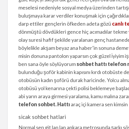
meselesi nedeniyle sosyal medya üzerinden tartış
buluşmaya karar verdiler konuşmak için çağırdıkları
darp ettiler gençlerin öfkeden adeta gözü
canlı 
dönmüştü dövdükleri gence hiç acımadılar tekme y
olay suresi hafif şekilde yaralanan genç hastanede
böylelikle akşam beyaz ana haber’in sonuna demet d
misin donuna pantolon yaparsın çok güzel i̇yiyim iş
ben sana öyle söylüyorum
sohbet hattı telefon 
bulunduğu şoför kabinin kapısını kırdı otobüste d
otobüsün kadın şoförü durak haricinde. Yolcu almad
otobüsü yol kenarına çekti polisi beklemeye başlad
abi yarın araya girmesi yaralama, kamu malına zara
telefon sohbet. Hattı
araç içi kamera sen kimsin s
sicak sohbet hatlari
Normal sen git lan lan ankara metrosunda şarkı sö