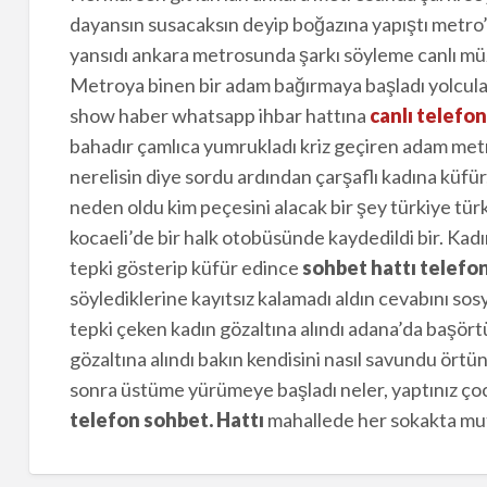
dayansın susacaksın deyip boğazına yapıştı metro
yansıdı ankara metrosunda şarkı söyleme canlı m
Metroya binen bir adam bağırmaya başladı yolculara s
show haber whatsapp ihbar hattına
canlı telefo
bahadır çamlıca yumrukladı kriz geçiren adam metro
nerelisin diye sordu ardından çarşaflı kadına küfür,
neden oldu kim peçesini alacak bir şey türkiye tür
kocaeli’de bir halk otobüsünde kaydedildi bir. Kad
tepki gösterip küfür edince
sohbet hattı telefo
söylediklerine kayıtsız kalamadı aldın cevabını s
tepki çeken kadın gözaltına alındı adana’da başörtü
gözaltına alındı bakın kendisini nasıl savundu örtün
sonra üstüme yürümeye başladı neler, yaptınız ço
telefon sohbet. Hattı
mahallede her sokakta mutla