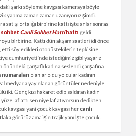
’daki şarkı söyleme kavgası kameraya böyle
üzik yapma zaman zaman uzanıyoruz şimdi.
atışı ortalığı birbirine kattı işte anlar sonrası
n sohbet
Canli Sohbet Hatti
hattı
geldi
yu birbirine. Kattı dün akşam saatleri idi önce
 etti söyledikleri otobüstekilerin tepkisine
kiye cumhuriyeti’nde istediğimiz gibi yaşarız
ın önündeki çarşaflı kadına seslendi çarşafına
n numaraları
olanlar oldu yolcular kadının
osyal medyada yayınlanan görüntüler nedeniyle
lü iki. Genç kızı hakaret edip saldıran kadın
 yüze laf attı sen niye laf atıyorsun dedikten
cuk kavgası yani çocuk kavgası her
canlı
ka görürüz ama işin trajik yanı i̇şte çocuk.