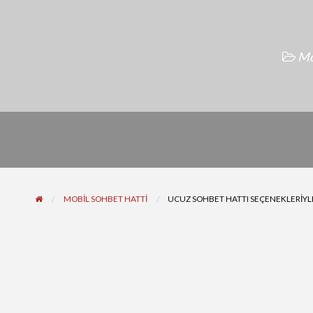
Mo
MOBIL SOHBET HATTI
UCUZ SOHBET HATTI SEÇENEKLERIYL