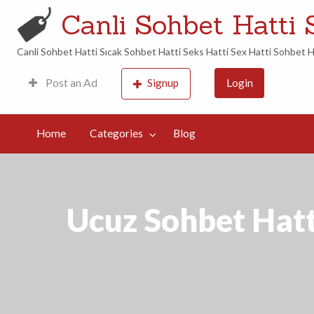
Canli Sohbet Hatti 
Canli Sohbet Hatti Sıcak Sohbet Hatti Seks Hatti Sex Hatti Sohbet H
Post an Ad
Signup
Login
og
Home
Categories
Blog
Ucuz Sohbet Hatt