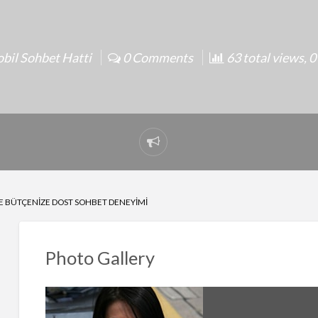
bil Sohbet Hatti
0 Comments
63 total views, 0
Report
problem
E BÜTÇENIZE DOST SOHBET DENEYIMI
Photo Gallery