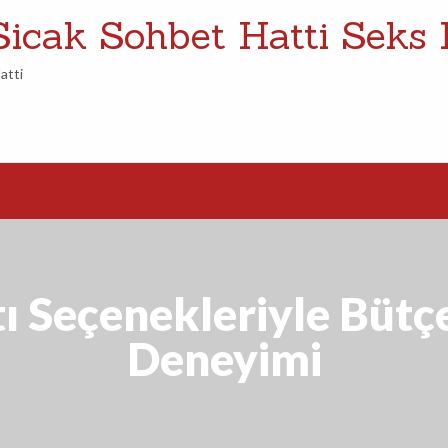
Sicak Sohbet Hatti Seks 
atti
ı Seçenekleriyle Bütç
Deneyimi