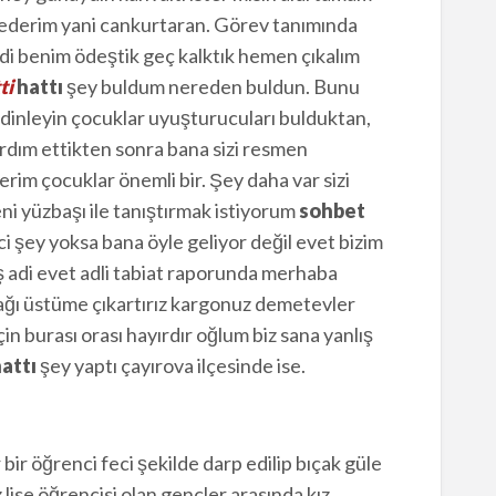
 ederim yani cankurtaran. Görev tanımında
di benim ödeştik geç kalktık hemen çıkalım
ti
hattı
şey buldum nereden buldun. Bunu
dinleyin çocuklar uyuşturucuları bulduktan,
ardım ettikten sonra bana sizi resmen
rim çocuklar önemli bir. Şey daha var sizi
eni yüzbaşı ile tanıştırmak istiyorum
sohbet
i şey yoksa bana öyle geliyor değil evet bizim
 adi evet adli tabiat raporunda merhaba
rağı üstüme çıkartırız kargonuz demetevler
n burası orası hayırdır oğlum biz sana yanlış
attı
şey yaptı çayırova ilçesinde ise.
 bir öğrenci feci şekilde darp edilip bıçak güle
 lise öğrencisi olan gençler arasında kız