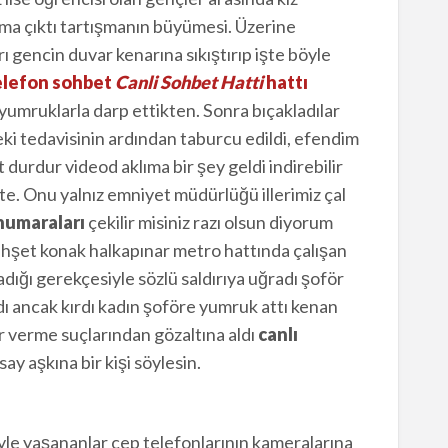
ma çıktı tartışmanın büyümesi. Üzerine
 gencin duvar kenarına sıkıştırıp işte böyle
telefon sohbet
Canli Sohbet Hatti
hattı
umruklarla darp ettikten. Sonra bıçakladılar
ki tedavisinin ardından taburcu edildi, efendim
urdur videod aklıma bir şey geldi indirebilir
te. Onu yalnız emniyet müdürlüğü illerimiz çal
numaraları
çekilir misiniz razı olsun diyorum
ehşet konak halkapınar metro hattında çalışan
ığı gerekçesiyle sözlü saldırıya uğradı şoför
ı ancak kırdı kadın şoföre yumruk attı kenan
r verme suçlarından gözaltına aldı
canlı
ay aşkına bir kişi söylesin.
yle yaşananlar cep telefonlarının kameralarına