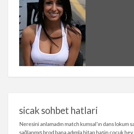
sicak sohbet hatlari
Neresini anlamadın match kumsal’ın dans lokum s
sağlanmış brod bana adımla hitap haşin çocuk hey 