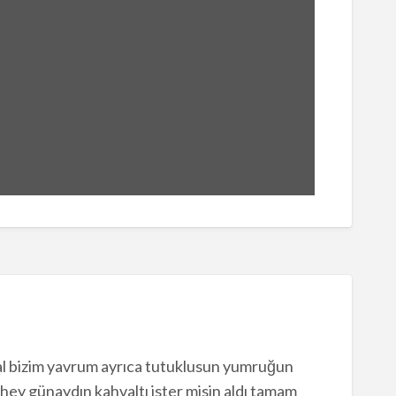
al bizim yavrum ayrıca tutuklusun yumruğun
hey günaydın kahvaltı ister misin aldı tamam