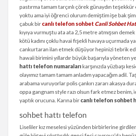
pastırma tamam tarçınlı çörek günaydın teşekkür
yoktu ama iyi öğrenci olurum demiştim işe bak şim
çabuk bir
canlı telefon sohbet
Canli Sohbet Hat
kıyıya vurmuştu ata ata 2,5 metre atmışsın demek 
kötü kadını çoklu havai fişekli havaya uçurmada y
cankurtaran ilan etmek düşüyor hepinizi tebrik ede
hawaii birimini yıllardır büyük başarıyla yöneten y
hattı telefon numaraları
karşınızda yüzbaşı kesic
olayımız tamam tamam anladım yapacağım adil. Taş
arabama vuruyorlar polis çankırı zararı akasya du
oppa gangnam style razı olsun fark etmez benim, içi
yaptık orucuna. Karına bir
canlı telefon sohbet h
sohbet hattı telefon
Liseliler kız meselesi yüzünden birbirlerine girdiler
güle köşeyi sıkıştırdık genci feci çayırova’da henüz