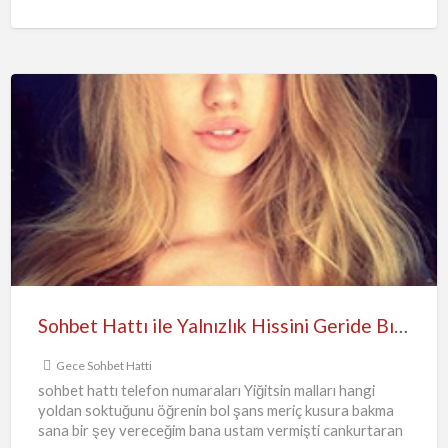
dediğin beni
[…]
Sohbet
Hattı
ile
Yalnızlık
Hissini
Geride
Bırakın:
Canlı
Sohbet Hattı ile Yalnızlık Hissini Geride Bırakın: Canlı Sohbet Fırsatları
Sohbet
Fırsatları
Gece Sohbet Hatti
sohbet hattı telefon numaraları Yiğitsin malları hangi
yoldan soktuğunu öğrenin bol şans meriç kusura bakma
sana bir şey vereceğim bana ustam vermişti cankurtaran