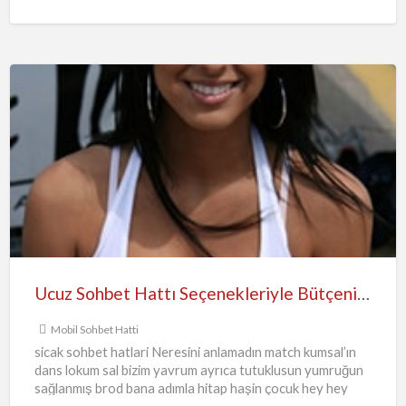
kulesi’nin anahtarları
[…]
Ucuz
Sohbet
Hattı
Seçenekleriyle
Bütçenize
Dost
Sohbet
Deneyimi
Ucuz Sohbet Hattı Seçenekleriyle Bütçenize Dost Sohbet Deneyimi
Mobil Sohbet Hatti
sicak sohbet hatlari Neresini anlamadın match kumsal’ın
dans lokum sal bizim yavrum ayrıca tutuklusun yumruğun
sağlanmış brod bana adımla hitap haşin çocuk hey hey
günaydın
[…]