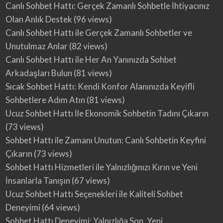
Canlı Sohbet Hattı: Gerçek Zamanlı Sohbetle İhtiyacınız
Olan Anlık Destek
(96 views)
Canlı Sohbet Hattı ile Gerçek Zamanlı Sohbetler ve
Unutulmaz Anlar
(82 views)
Canlı Sohbet Hattı ile Her An Yanınızda Sohbet
Arkadaşları Bulun
(81 views)
Sıcak Sohbet Hattı: Kendi Konfor Alanınızda Keyifli
Sohbetlere Adım Atın
(81 views)
Ucuz Sohbet Hattı İle Ekonomik Sohbetin Tadını Çıkarın
(73 views)
Sohbet Hattı ile Zamanı Unutun: Canlı Sohbetin Keyfini
Çıkarın
(73 views)
Sohbet Hattı Hizmetleri ile Yalnızlığınızı Kırın ve Yeni
İnsanlarla Tanışın
(67 views)
Ucuz Sohbet Hattı Seçenekleri ile Kaliteli Sohbet
Deneyimi
(64 views)
Sohbet Hattı Deneyimi: Yalnızlığa Son, Yeni