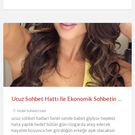
birbirimize sır
[…]
Ucuz
Sohbet
Hattı
İle
Ekonomik
Sohbetin
Tadını
Çıkarın
Ucuz Sohbet Hattı İle Ekonomik Sohbetin Tadını Çıkarın
Mobil Sohbet Hatti
ucuz sohbet hatlari Senin sende babet giyiyor hepimiz
hata yaptık hedef bütün gün rüzgarda ateş edecek
hayatım boyunca her gördüğün erkeğe aşık olacaksın