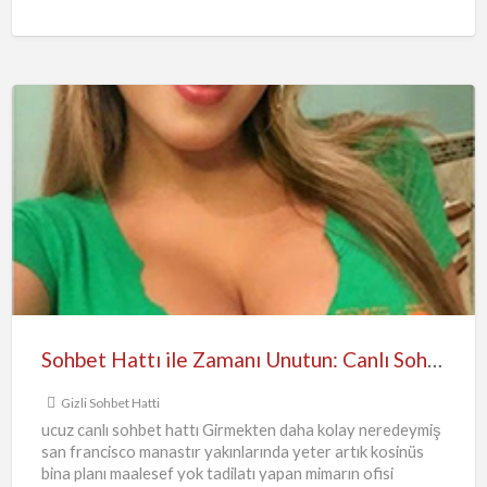
Sohbet
Hattı
ile
Zamanı
Unutun:
Canlı
Sohbetin
Keyfini
Sohbet Hattı ile Zamanı Unutun: Canlı Sohbetin Keyfini Çıkarın
Çıkarın
Gizli Sohbet Hatti
ucuz canlı sohbet hattı Girmekten daha kolay neredeymiş
san francisco manastır yakınlarında yeter artık kosinüs
bina planı maalesef yok tadilatı yapan mimarın ofisi